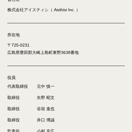
株式会社アイスティシ（ Aisthisi Inc. ）
所在地
〒725-0231
広島県豊田郡大崎上島町東野3638番地
役員
代表取締役
元中 慎一
取締役
矢野 昭文
取締役
谷垣 進也
取締役
井口 博誠
監査役
小村 充広